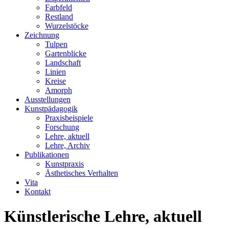
Farbfeld
Restland
Wurzelstöcke
Zeichnung
Tulpen
Gartenblicke
Landschaft
Linien
Kreise
Amorph
Ausstellungen
Kunstpädagogik
Praxisbeispiele
Forschung
Lehre, aktuell
Lehre, Archiv
Publikationen
Kunstpraxis
Ästhetisches Verhalten
Vita
Kontakt
Künstlerische Lehre, aktuell