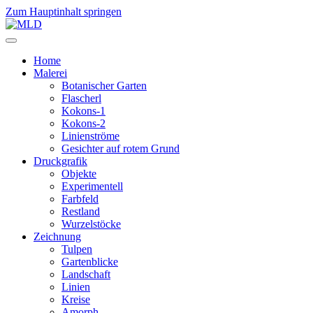
Zum Hauptinhalt springen
Home
Malerei
Botanischer Garten
Flascherl
Kokons-1
Kokons-2
Linienströme
Gesichter auf rotem Grund
Druckgrafik
Objekte
Experimentell
Farbfeld
Restland
Wurzelstöcke
Zeichnung
Tulpen
Gartenblicke
Landschaft
Linien
Kreise
Amorph