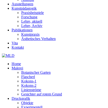
Ausstellungen
Kunstpädagogik
Praxisbeispiele
Forschung
Lehre, aktuell
Lehre, Archiv
Publikationen
Kunstpraxis
Ästhetisches Verhalten
Vita
Kontakt
Home
Malerei
Botanischer Garten
Flascherl
Kokons-1
Kokons-2
Linienströme
Gesichter auf rotem Grund
Druckgrafik
Objekte
Experimentell