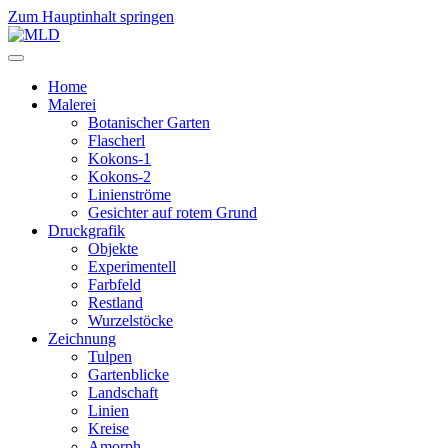
Zum Hauptinhalt springen
Home
Malerei
Botanischer Garten
Flascherl
Kokons-1
Kokons-2
Linienströme
Gesichter auf rotem Grund
Druckgrafik
Objekte
Experimentell
Farbfeld
Restland
Wurzelstöcke
Zeichnung
Tulpen
Gartenblicke
Landschaft
Linien
Kreise
Amorph