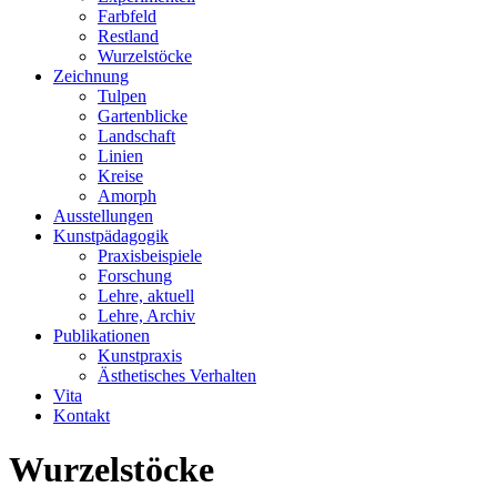
Farbfeld
Restland
Wurzelstöcke
Zeichnung
Tulpen
Gartenblicke
Landschaft
Linien
Kreise
Amorph
Ausstellungen
Kunstpädagogik
Praxisbeispiele
Forschung
Lehre, aktuell
Lehre, Archiv
Publikationen
Kunstpraxis
Ästhetisches Verhalten
Vita
Kontakt
Wurzelstöcke