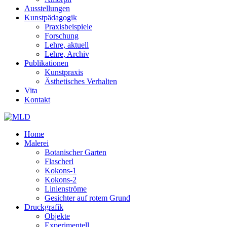
Ausstellungen
Kunstpädagogik
Praxisbeispiele
Forschung
Lehre, aktuell
Lehre, Archiv
Publikationen
Kunstpraxis
Ästhetisches Verhalten
Vita
Kontakt
Home
Malerei
Botanischer Garten
Flascherl
Kokons-1
Kokons-2
Linienströme
Gesichter auf rotem Grund
Druckgrafik
Objekte
Experimentell